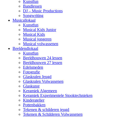
Kunstfun
Bandlessen
DJ – Music Productions
Songwriting
Musical
lokaal
Kunstfun
Musical Kids Junior
Musical Kids
Musical jongeren
Musical volwassenen
Beeldend
lokaal
Kunstfun
Beeldhouwen 24 lessen
Beeldhouwen 27 lessen
Edelsmeden
Fotografie
Glaskralen Jeugd
Glaskralen Volwassenen
Glaskunst
Keramiek Algemeen
Keramiek Experimentele Stooktechnieken
Kinderatelier
Pottenbakken
Tekenen & schilderen jeugd
Tekenen & Schilderen Volwassenen