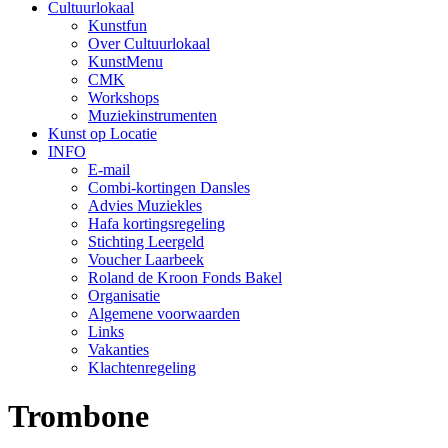
Cultuur
lokaal
Kunstfun
Over Cultuurlokaal
KunstMenu
CMK
Workshops
Muziekinstrumenten
Kunst op Locatie
INFO
E-mail
Combi-kortingen Dansles
Advies Muziekles
Hafa kortingsregeling
Stichting Leergeld
Voucher Laarbeek
Roland de Kroon Fonds Bakel
Organisatie
Algemene voorwaarden
Links
Vakanties
Klachtenregeling
Trombone