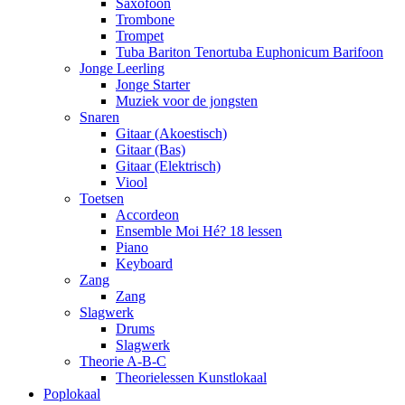
Saxofoon
Trombone
Trompet
Tuba Bariton Tenortuba Euphonicum Barifoon
Jonge Leerling
Jonge Starter
Muziek voor de jongsten
Snaren
Gitaar (Akoestisch)
Gitaar (Bas)
Gitaar (Elektrisch)
Viool
Toetsen
Accordeon
Ensemble Moi Hé? 18 lessen
Piano
Keyboard
Zang
Zang
Slagwerk
Drums
Slagwerk
Theorie A-B-C
Theorielessen Kunstlokaal
Pop
lokaal