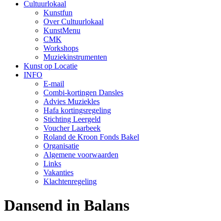
Cultuur
lokaal
Kunstfun
Over Cultuurlokaal
KunstMenu
CMK
Workshops
Muziekinstrumenten
Kunst op Locatie
INFO
E-mail
Combi-kortingen Dansles
Advies Muziekles
Hafa kortingsregeling
Stichting Leergeld
Voucher Laarbeek
Roland de Kroon Fonds Bakel
Organisatie
Algemene voorwaarden
Links
Vakanties
Klachtenregeling
Dansend in Balans