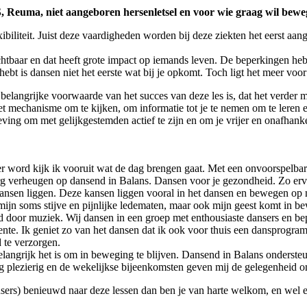
Reuma, niet aangeboren hersenletsel en voor wie graag wil bewe
ibiliteit. Juist deze vaardigheden worden bij deze ziekten het eerst aan
 zichtbaar en dat heeft grote impact op iemands leven. De beperkingen h
t is dansen niet het eerste wat bij je opkomt. Toch ligt het meer voor
belangrijke voorwaarde van het succes van deze les is, dat het verder mo
t mechanisme om te kijken, om informatie tot je te nemen om te leren e
ving om met gelijkgestemden actief te zijn en om je vrijer en onafhankel
ord kijk ik vooruit wat de dag brengen gaat. Met een onvoorspelbare, 
 verheugen op dansend in Balans. Dansen voor je gezondheid. Zo ervaa
ansen liggen. Deze kansen liggen vooral in het dansen en bewegen op 
n mijn soms stijve en pijnlijke ledematen, maar ook mijn geest komt in
d door muziek. Wij dansen in een groep met enthousiaste dansers en b
nte. Ik geniet zo van het dansen dat ik ook voor thuis een dansprogra
 te verzorgen.
langrijk het is om in beweging te blijven. Dansend in Balans ondersteun
g plezierig en de wekelijkse bijeenkomsten geven mij de gelegenheid om 
ansers) benieuwd naar deze lessen dan ben je van harte welkom, en wel