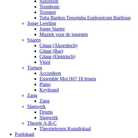
Saxofoon
Trombone
Trompet
Tuba Bariton Tenortuba Euphonicum Barifoon
Jonge Leerling
Jonge Starter
Muziek voor de jongsten
Snaren
Gitaar (Akoestisch)
Gitaar (Bas)
Gitaar (Elektrisch)
Viool
Toetsen
Accordeon
Ensemble Moi Hé? 18 lessen
Piano
Keyboard
Zang
Zang
Slagwerk
Drums
Slagwerk
Theorie A-B-C
Theorielessen Kunstlokaal
Pop
lokaal