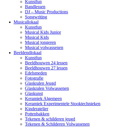
Kunstfun
Bandlessen
DJ – Music Productions
Songwriting
Musical
lokaal
Kunstfun
Musical Kids Junior
Musical Kids
Musical jongeren
Musical volwassenen
Beeldend
lokaal
Kunstfun
Beeldhouwen 24 lessen
Beeldhouwen 27 lessen
Edelsmeden
Fotografie
Glaskralen Jeugd
Glaskralen Volwassenen
Glaskunst
Keramiek Algemeen
Keramiek Experimentele Stooktechnieken
Kinderatelier
Pottenbakken
Tekenen & schilderen jeugd
Tekenen & Schilderen Volwassenen