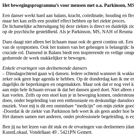
Het bewegingsprogramma’s voor mensen met o.a. Parkinson, MS, 
Een danser werkt hard aan balans, kracht, coördinatie, houding en flex
maar het kan zelfs een positief effect hebben op het ziekte proces.
De lichamelijke achteruitgang bij deze ziektes is direct en duidelijk
op de psychische gesteldheid. Als je Parkinson, MS, NAH of Reuma heb
Dans daagt niet alleen het lichaam maar ook de geest continu uit. Een 
van de symptomen. Ook het trainen van het geheugen is belangrijk: he
cruciale rol. Dansend in Balans biedt een inspirerende en veilige omge
gedurende de week makkelijker te bewegen.
Enkele ervaringen van deelnemende dansers
– Dinsdagochtend gaan wij dansen. Iedere ochtend wanneer ik wakker w
zeker ook geen lege agenda te hebben. Op de donderdag kan ik me erg
dagelijks de beperkingen en ongemakken. Maar ook dat er nog veel k
aan mijn hele lichaam ervaar ik dat het dansen goed doet. Niet allee
kan voelen. Zelfs op een stoel kun je in beweging komen, ondersteun
doen, onder begeleiding van een enthousiaste en deskundige dansdoce
muziek. Voor mij is dit een onmisbare “medicijn” om mijn ziekte goed
-Doordat ik de ziekte van Parkinson heb weet ik als geen ander hoe be
Het dansen samen met anderen, onder professionele begeleiding, is er
Ben jij na het lezen van dit stuk en de ervaringen van deelnemers (d
KunstLokaal, Vondellaan 49 , 5421PN Gemert.