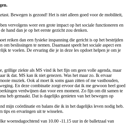
gen.
getast. Bewegen is gezond! Het is niet alleen goed voor de mobiliteit,
ebben vervolgens weer een grote impact op het sociale functioneren en
 de hand dan je op het eerste gezicht zou denken.
et reiken dan een fysieke inspanning die gericht is op het bestrijden
n om beslissingen te nemen. Daarnaast speelt het sociale aspect een
ijk te voelen. De ervaring die je in deze les opdoet helpen je om je
grillige ziekte als MS vind ik het fijn om geen volle agenda, maar
r ik dat. MS kan ik niet genezen. Was het maar zo. Ik ervaar
mooie muziek. Ook al moet ik soms gaan zitten of me vasthouden,
 beweging. En deze combinatie zorgt ervoor dat ik me gewoon heel goed
eperkingen verdwijnen dan voor een moment. Zo fijn om dit samen te
mma heb gemaakt. Dat is dagelijks genieten van het bewegen op
d mijn coördinatie en balans die ik in het dagelijks leven nodig heb.
tips en ervaringen uit te wisselen.
 elke woensdagochtend van 10.00 -11.15 uur in de balletzaal van