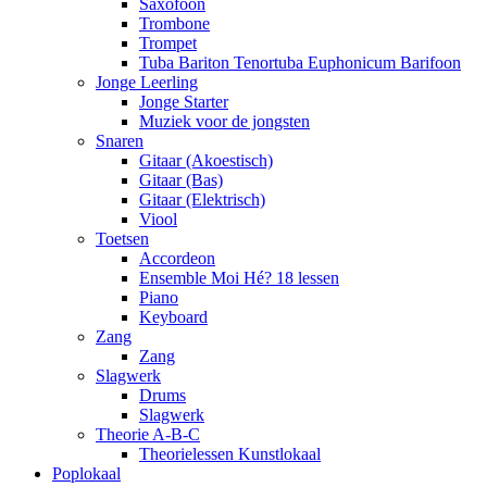
Saxofoon
Trombone
Trompet
Tuba Bariton Tenortuba Euphonicum Barifoon
Jonge Leerling
Jonge Starter
Muziek voor de jongsten
Snaren
Gitaar (Akoestisch)
Gitaar (Bas)
Gitaar (Elektrisch)
Viool
Toetsen
Accordeon
Ensemble Moi Hé? 18 lessen
Piano
Keyboard
Zang
Zang
Slagwerk
Drums
Slagwerk
Theorie A-B-C
Theorielessen Kunstlokaal
Pop
lokaal