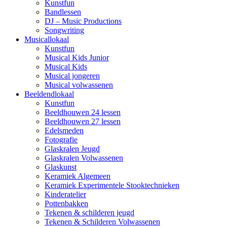
Kunstfun
Bandlessen
DJ – Music Productions
Songwriting
Musical
lokaal
Kunstfun
Musical Kids Junior
Musical Kids
Musical jongeren
Musical volwassenen
Beeldend
lokaal
Kunstfun
Beeldhouwen 24 lessen
Beeldhouwen 27 lessen
Edelsmeden
Fotografie
Glaskralen Jeugd
Glaskralen Volwassenen
Glaskunst
Keramiek Algemeen
Keramiek Experimentele Stooktechnieken
Kinderatelier
Pottenbakken
Tekenen & schilderen jeugd
Tekenen & Schilderen Volwassenen