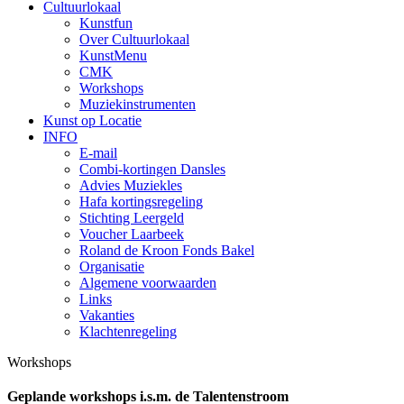
Cultuur
lokaal
Kunstfun
Over Cultuurlokaal
KunstMenu
CMK
Workshops
Muziekinstrumenten
Kunst op Locatie
INFO
E-mail
Combi-kortingen Dansles
Advies Muziekles
Hafa kortingsregeling
Stichting Leergeld
Voucher Laarbeek
Roland de Kroon Fonds Bakel
Organisatie
Algemene voorwaarden
Links
Vakanties
Klachtenregeling
Workshops
Geplande workshops i.s.m. de Talentenstroom